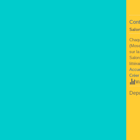
Cont
Salon
Chaqu
(Mose
sur l
Salon
littér
Accue
Créer
Vi
Depu