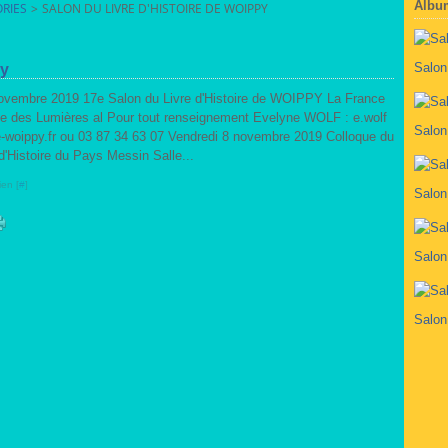
Albu
RIES
>
SALON DU LIVRE D'HISTOIRE DE WOIPPY
Salon
py
novembre 2019 17e Salon du Livre d'Histoire de WOIPPY La France
le des Lumières al Pour tout renseignement Evelyne WOLF : e.wolf
Salon
-woippy.fr ou 03 87 34 63 07 Vendredi 8 novembre 2019 Colloque du
d'Histoire du Pays Messin Salle...
ien [
#
]
Salon
Salon
Salon