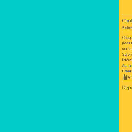
Cont
Salon
Chaqu
(Mose
sur l
Salon
littér
Accue
Créer
Vi
Depu