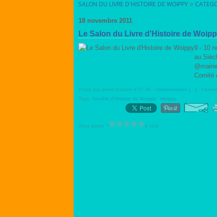
SALON DU LIVRE D'HISTOIRE DE WOIPPY
>
CATEGO
18 novembre 2011
Le Salon du Livre d'Histoire de Woip
9 - 10 
au Sièc
@mairie
Comité 
Posté par pierre-brasme à 07:38 -
Commentaires [
…
]
- Permal
Tags:
Société d'Histoire de Woippy
,
Woippy
Vous aimez ?
0 vote